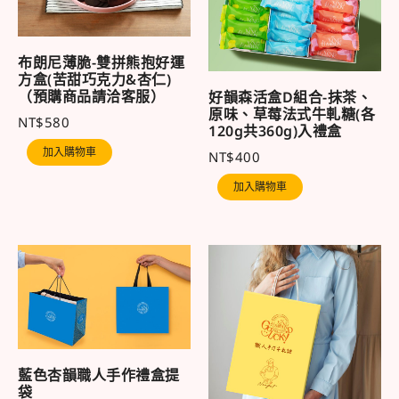
布朗尼薄脆-雙拼熊抱好運
方盒(苦甜巧克力&杏仁)
（預購商品請洽客服）
好韻森活盒D組合-抹茶、
原味、草莓法式牛軋糖(各
NT$
580
120g共360g)入禮盒
加入購物車
NT$
400
加入購物車
藍色杏韻職人手作禮盒提
袋