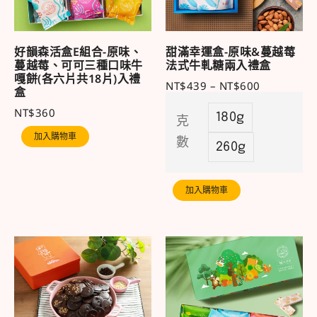
好韻森活盒E組合-原味、
甜滿幸運盒-原味&蔓越莓
蔓越莓、可可三種口味牛
法式牛軋糖兩入禮盒
嘎餅(各六片共18片)入禮
NT$
439
–
NT$
600
盒
NT$
360
180g
克
加入購物車
數
260g
加入購物車