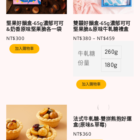
堅果好韻盒-65g濃郁可可
雙囍好韻盒-65g濃郁可可
&奶香原味堅果脆各一袋
堅果脆&原味牛軋糖禮盒
NT$
300
NT$
380
–
NT$
459
加入購物車
260g
牛軋糖
份量
180g
加入購物車
法式牛軋糖-雙拼熊抱好運
盒(原味&草莓)
NT$
360