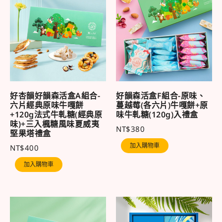
好杏韻好韻森活盒A組合-
好韻森活盒F組合-原味、
六片經典原味牛嘎餅
蔓越莓(各六片)牛嘎餅+原
+120g法式牛軋糖(經典原
味牛軋糖(120g)入禮盒
味)+三入楓糖風味夏威夷
NT$
380
堅果塔禮盒
加入購物車
NT$
400
加入購物車