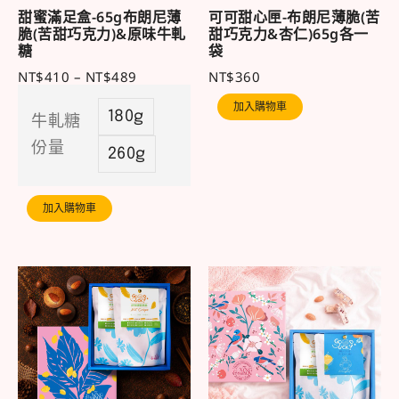
甜蜜滿足盒-65g布朗尼薄
可可甜心匣-布朗尼薄脆(苦
脆(苦甜巧克力)&原味牛軋
甜巧克力&杏仁)65g各一
糖
袋
NT$
410
–
NT$
489
NT$
360
加入購物車
180g
牛軋糖
份量
260g
加入購物車