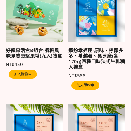
好韻森活盒B組合-楓糖風
繽紛幸運匣-原味、檸檬多
味夏威夷堅果塔(九入)禮盒
多、蔓越莓、黑芝麻(各
120g)四種口味法式牛軋糖
NT$
450
入禮盒
加入購物車
NT$
588
加入購物車