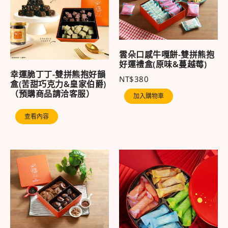
雲朵口感牛嘎餅-雙拼熊抱
好運禮盒(原味&蔓越莓)
幸運脆丁丁-雙拼熊抱好韻
NT$
380
盒(苦甜巧克力&皇家伯爵)
（預購商品請洽客服）
加入購物車
查看內容