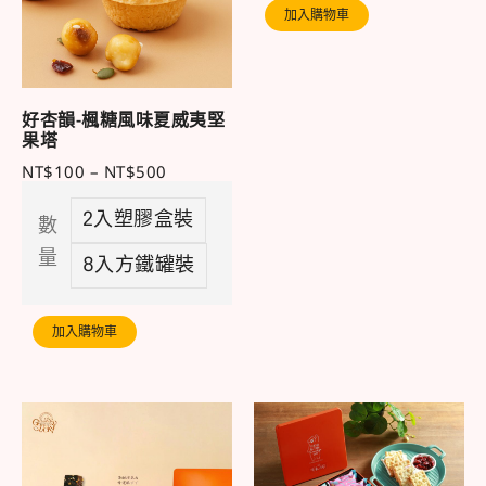
加入購物車
好杏韻-楓糖風味夏威夷堅
果塔
NT$
100
–
NT$
500
2入塑膠盒裝
數
量
8入方鐵罐裝
加入購物車