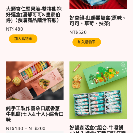
大顆杏仁堅果脆-雙拼熊抱
好運盒(濃郁可可&皇家伯
好杏韻-紅韻囍糖盒(原味、
爵)（預購商品請洽客服）
可可、草莓、抹茶)
NT$
480
NT$
520
加入購物車
加入購物車
純手工製作雲朵口感香蔥
牛軋餅(七入&十入)-綜合口
味
好韻森活盒C組合-牛嘎餅
NT$
140
–
NT$
200