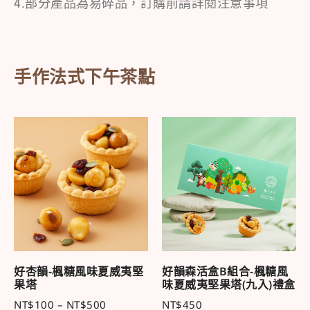
4.部分產品為易碎品，訂購前請詳閱注意事項
手作法式下午茶點
好杏韻-楓糖風味夏威夷堅
好韻森活盒B組合-楓糖風
果塔
味夏威夷堅果塔(九入)禮盒
NT$
100
–
NT$
500
NT$
450