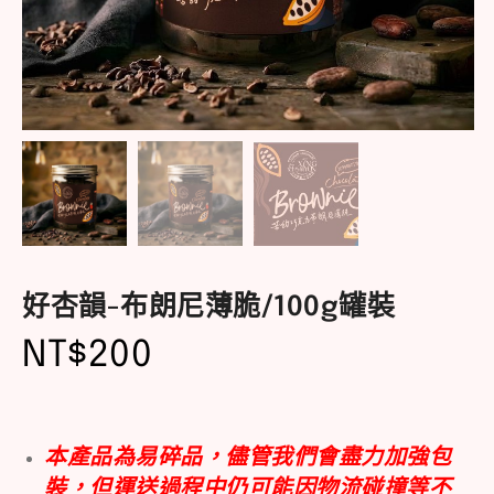
好杏韻-布朗尼薄脆/100g罐裝
NT$
200
本產品為易碎品，儘管我們會盡力加強包
裝，但運送過程中仍可能因物流碰撞等不