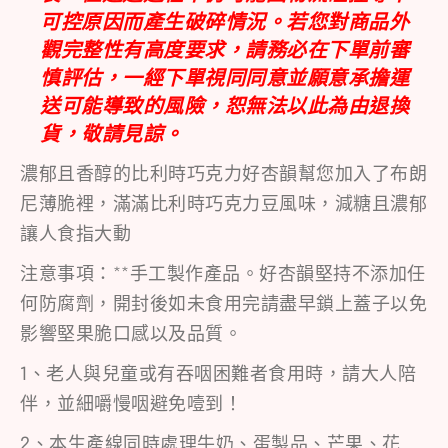
可控原因而產生破碎情況。若您對商品外
觀完整性有高度要求，請務必在下單前審
慎評估，一經下單視同同意並願意承擔運
送可能導致的風險，恕無法以此為由退換
貨，敬請見諒。
濃郁且香醇的比利時巧克力好杏韻幫您加入了布朗
尼薄脆裡，滿滿比利時巧克力豆風味，減糖且濃郁
讓人食指大動
注意事項：**手工製作產品。好杏韻堅持不添加任
何防腐劑，開封後如未食用完請盡早鎖上蓋子以免
影響堅果脆口感以及品質。
1、老人與兒童或有吞咽困難者食用時，請大人陪
伴，並細嚼慢咽避免噎到！
2、本生產線同時處理牛奶、蛋製品、芒果、花