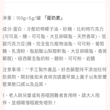
淨重：100g±5g/罐
「蛋奶素」
成分:蛋白、冷壓初榨椰子油、砂糖、比利時巧克力
(可可高、糖、可可脂、大豆卵磷脂、天然香草)、苦
甜巧克力豆(糖、完全氫化植物油脂、可可粉、葡萄
糖、乳清粉、脂肪酸山梨醇軒脂、大豆卵磷脂、香莢
蘭醛)、紐西蘭全脂奶粉、麵粉、可可粉、岩鹽
注意事項：**手工製作產品。好杏韻堅持不添加任何
防腐劑，開封後如未食用完請盡早鎖上蓋子以免影響
堅果脆口感以及品質。
1、老人與兒童或有吞咽困難者食用時，請大人陪
伴，並細嚼慢咽避免噎到！