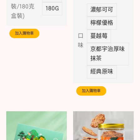
裝/180克
180G
濃郁可可
盒裝)
檸檬優格
加入購物車
口
蔓越莓
味
京都宇治厚味
抹茶
經典原味
加入購物車