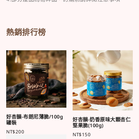
熱銷排行榜
好杏韻-布朗尼薄脆/100g
好杏韻-奶香原味大顆杏仁
罐裝
堅果脆(100g)
NT$
200
NT$
150