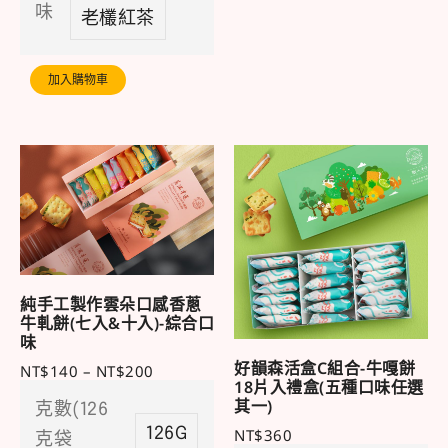
味
老欉紅茶
加入購物車
純手工製作雲朵口感香蔥
牛軋餅(七入&十入)-綜合口
味
好韻森活盒C組合-牛嘎餅
NT$
140
–
NT$
200
18片入禮盒(五種口味任選
其一)
克數(126
126G
NT$
360
克袋