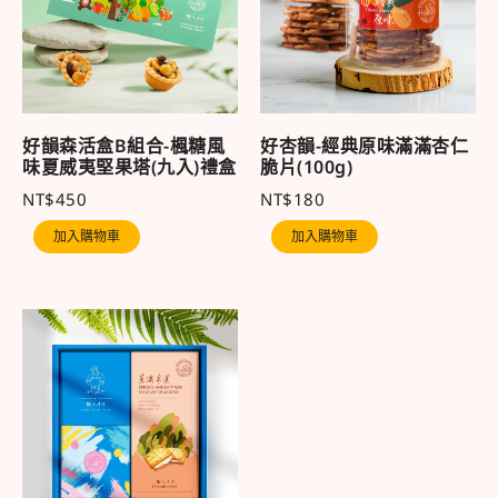
好韻森活盒B組合-楓糖風
好杏韻-經典原味滿滿杏仁
味夏威夷堅果塔(九入)禮盒
脆片(100g)
NT$
450
NT$
180
加入購物車
加入購物車