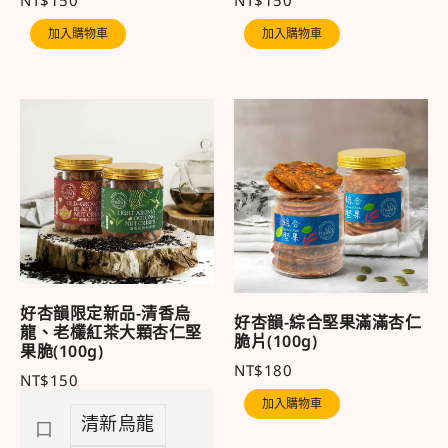
NT$
150
NT$
150
加入購物車
加入購物車
好杏韻限定新品-清香烏
好杏韻-綜合堅果滿滿杏仁
龍、老欉紅茶大顆杏仁堅
脆片(100g)
果脆(100g)
NT$
180
NT$
150
加入購物車
清新烏龍
口