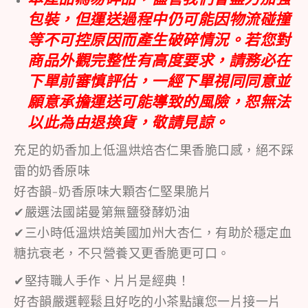
包裝，但運送過程中仍可能因物流碰撞
等不可控原因而產生破碎情況。若您對
商品外觀完整性有高度要求，請務必在
下單前審慎評估，一經下單視同同意並
願意承擔運送可能導致的風險，恕無法
以此為由退換貨，敬請見諒。
充足的奶香加上低溫烘焙杏仁果香脆口感，絕不踩
雷的奶香原味
好杏韻-奶香原味大顆杏仁堅果脆片
✔嚴選法國諾曼第無鹽發酵奶油
✔三小時低溫烘焙美國加州大杏仁，有助於穩定血
糖抗衰老，不只營養又更香脆更可口。
✔堅持職人手作、片片是經典！
好杏韻嚴選輕鬆且好吃的小茶點讓您一片接一片