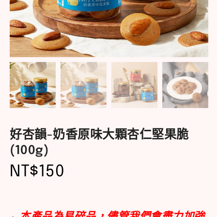
好杏韻-奶香原味大顆杏仁堅果脆
(100g)
NT$
150
本產品為易碎品，儘管我們會盡力加強