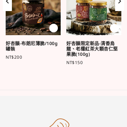
好杏韻-布朗尼薄脆/100g
好杏韻限定新品-清香烏
罐裝
龍、老欉紅茶大顆杏仁堅
果脆(100g)
NT$
200
NT$
150