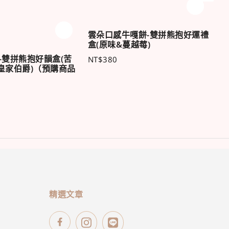
純
(
雲朵口感牛嘎餅-雙拼熊抱好運禮
N
盒(原味&蔓越莓)
-雙拼熊抱好韻盒(苦
NT$
380
皇家伯爵)（預購商品
精選文章