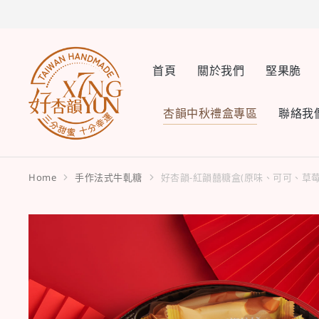
首頁
關於我們
堅果脆
杏韻中秋禮盒專區
聯絡我
Home
手作法式牛軋糖
好杏韻-紅韻囍糖盒(原味、可可、草莓
You are here: