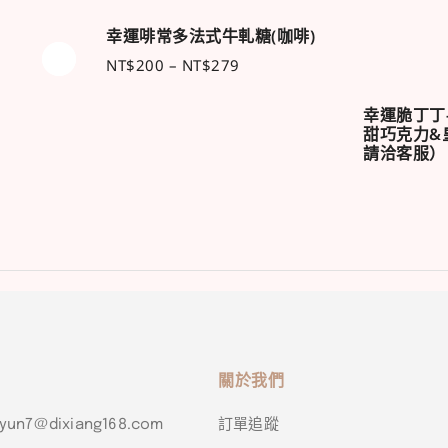
幸運啡常多法式牛軋糖(咖啡)
NT$
200
–
NT$
279
幸運脆丁丁
甜巧克力&
請洽客服）
關於我們
n7@dixiang168.com
訂單追蹤