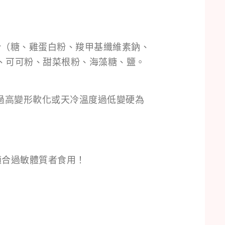
粉（糖、雞蛋白粉、羧甲基纖維素鈉、
、可可粉、甜菜根粉、海藻糖、鹽。
過高變形軟化或天冷溫度過低變硬為
適合過敏體質者食用！