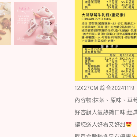
12X27CM 綜合20241119
內容物:抹茶、原味、草莓、
好杏韻人氣熱銷口味:經
讓您送人好看又好甜