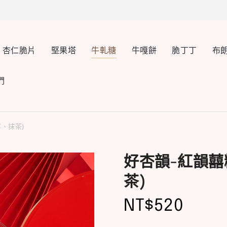
杏仁脆片
堅果塔
牛軋糖
牛嘎餅
脆丁丁
布
們
、抹茶)
好杏韻-紅韻囍
茶)
NT$
520