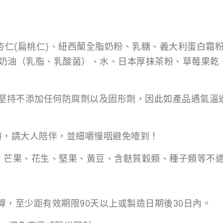
州杏仁(扁桃仁)、紐西蘭全脂奶粉、乳糖、義大利蛋白霜
奶油（乳脂、乳酸菌）、水、日本厚抹茶粉、草莓果乾
韻堅持不添加任何防腐劑以及固形劑，因此如產品遇氣溫
時，請大人陪伴，並細嚼慢咽避免噎到！
、芒果、花生、堅果、黃豆、含麩質穀類、種子類等不
起算，至少距有效期限90天以上或製造日期後30日內。