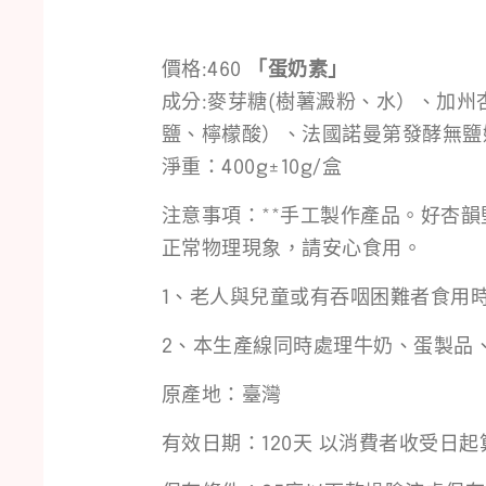
價格:460
「蛋奶素」
成分:麥芽糖(樹薯澱粉、水）、加
鹽、檸檬酸）、法國諾曼第發酵無鹽
淨重：400g±10g/盒
注意事項：**手工製作產品。好杏
正常物理現象，請安心食用。
1、老人與兒童或有吞咽困難者食用
2、本生產線同時處理牛奶、蛋製品
原產地：臺灣
有效日期：120天 以消費者收受日