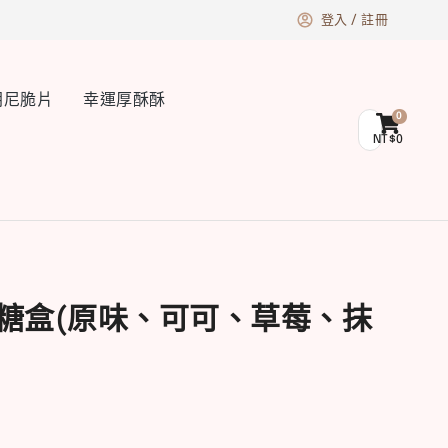
登入 / 註冊
朗尼脆片
幸運厚酥酥
NT$
0
糖盒(原味、可可、草莓、抹