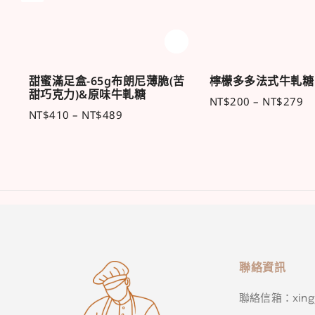
味、
甜蜜滿足盒-65g布朗尼薄脆(苦
檸檬多多法式牛軋糖
甜巧克力)&原味牛軋糖
NT$
200
–
NT$
279
NT$
410
–
NT$
489
聯絡資訊
聯絡信箱：xingyu