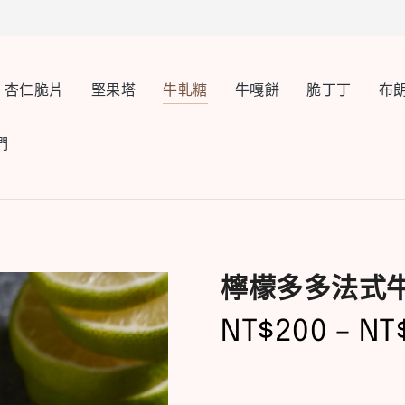
杏仁脆片
堅果塔
牛軋糖
牛嘎餅
脆丁丁
布
們
檸檬多多法式
NT$
200
–
NT