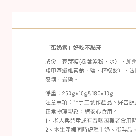
「蛋奶素」好吃不黏牙
成份：麥芽糖(樹薯澱粉、水）、加州
羧甲基纖維素鈉、鹽、檸檬酸）、法
藻糖、岩鹽。
淨重：260g±10g&180±10g
注意事項：**手工製作產品。好杏
正常物理現象，請安心食用。
1、老人與兒童或有吞咽困難者食用
2、本生產線同時處理牛奶、蛋製品