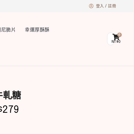
登入 / 註冊
朗尼脆片
幸運厚酥酥
NT$
0
牛軋糖
$
279