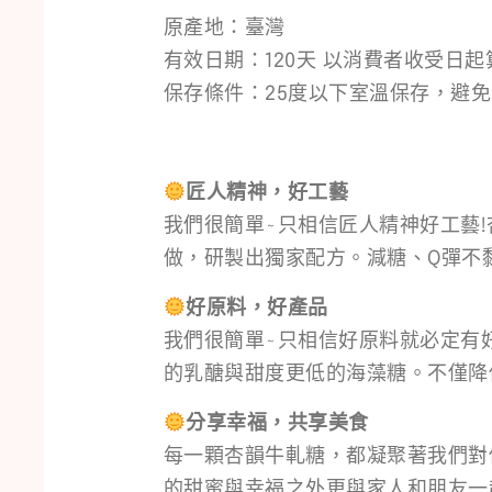
原產地：臺灣
有效日期：120天 以消費者收受日
保存條件：25度以下室溫保存，避
匠人精神，好工藝
我們很簡單~只相信匠人精神好工藝!
做，研製出獨家配方。減糖、Q彈不
好原料，好產品
我們很簡單~只相信好原料就必定有
的乳醣與甜度更低的海藻糖。不僅
分享幸福，共享美食
每一顆杏韻牛軋糖，都凝聚著我們對
的甜蜜與幸福之外更與家人和朋友一