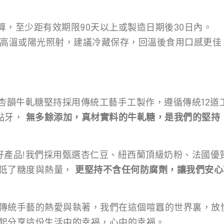
起算，至少距有效期限90天以上或製造日期後30日內。
免高溫或陽光照射，建議冷藏保存，回溫後食用口感更佳
杏韻牛軋糖堅持採用傳統工藝手工製作，遵循傳統12道工
黏牙，
無多餘添加，真材實料的牛軋糖，是我們的堅持
好產品!我們採用甄選杏仁豆、紐西蘭頂級奶粉、法國優
降低了糖度與熱量，
更堅持不含任何防腐劑，讓我們安心
傳統手藝的熱愛與執著，我們在這個喧囂的世界裏，放
起分享這份生活中的幸福，心中的幸福。