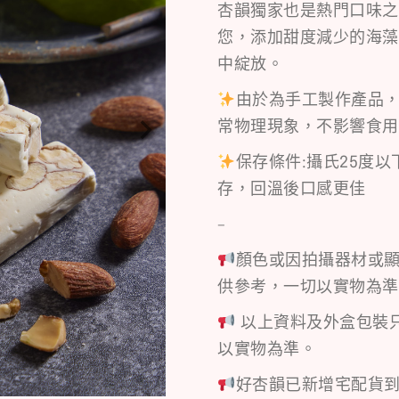
杏韻獨家也是熱門口味之
您，添加甜度減少的海藻
中綻放。
由於為手工製作產品
常物理現象，不影響食用
保存條件:攝氏25度
存，回溫後口感更佳
–
顏色或因拍攝器材或
供參考，一切以實物為準
以上資料及外盒包裝
以實物為準。
好杏韻已新增宅配貨