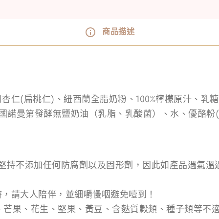
商品描述
杏仁(扁桃仁)、紐西蘭全脂奶粉、100%檸檬原汁、乳
國諾曼第發酵無鹽奶油（乳脂、乳酸菌）、水、優酪粉(
韻堅持不添加任何防腐劑以及固形劑，因此如產品遇氣溫
時，請大人陪伴，並細嚼慢咽避免噎到！
、芒果、花生、堅果、黃豆、含麩質穀類、種子類等不