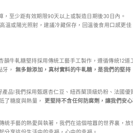
起算，至少距有效期限90天以上或製造日期後30日內。
免高溫或陽光照射，建議冷藏保存，回溫後食用口感更佳
杏韻牛軋糖堅持採用傳統工藝手工製作，遵循傳統12道工
黏牙，
無多餘添加，真材實料的牛軋糖，是我們的堅持
好產品!我們採用甄選杏仁豆、紐西蘭頂級奶粉、法國優
降低了糖度與熱量，
更堅持不含任何防腐劑，讓我們安心
傳統手藝的熱愛與執著，我們在這個喧囂的世界裏，放
起分享這份生活中的幸福，心中的幸福。