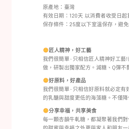
原產地：臺灣
有效日期：120天 以消費者收受日
保存條件：25度以下室溫保存，避
匠人精神，好工藝
我們很簡單~只相信匠人精神好工藝!
做，研製出獨家配方。減糖、Q彈不
好原料，好產品
我們很簡單~只相信好原料就必定有
的乳醣與甜度更低的海藻糖。不僅
分享幸福，共享美食
每一顆杏韻牛軋糖，都凝聚著我們對
的甜蜜與幸福之外更與家人和朋友一