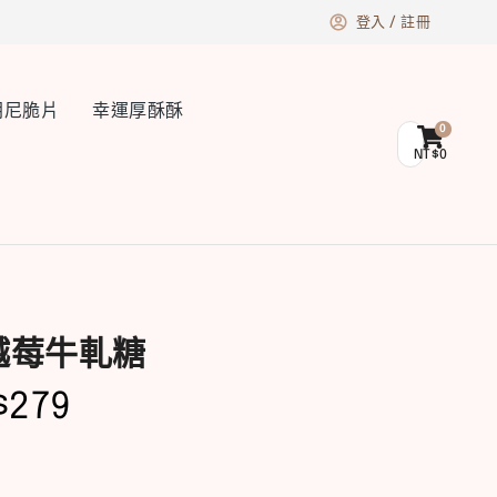
登入 / 註冊
朗尼脆片
幸運厚酥酥
NT$
0
越莓牛軋糖
$
279