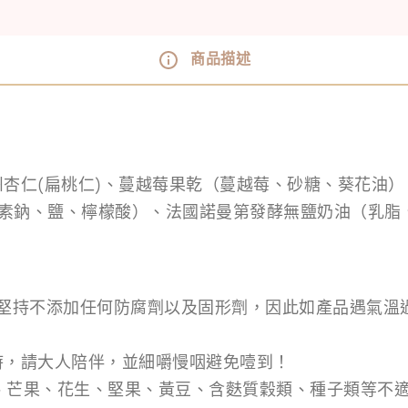
商品描述
州杏仁(扁桃仁)、蔓越莓果乾（蔓越莓、砂糖、葵花油
素鈉、鹽、檸檬酸）、法國諾曼第發酵無鹽奶油（乳脂
韻堅持不添加任何防腐劑以及固形劑，因此如產品遇氣溫
時，請大人陪伴，並細嚼慢咽避免噎到！
、芒果、花生、堅果、黃豆、含麩質穀類、種子類等不