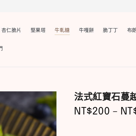
杏仁脆片
堅果塔
牛軋糖
牛嘎餅
脆丁丁
布
們
法式紅寶石蔓
NT$
200
–
NT