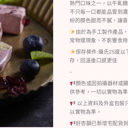
熱門口味之一，以牛軋糖
不只每一口都能品嘗到濃
紛的顏色甜而不膩，讓喜
由於為手工製作產品
常物理現象，不影響食用
保存條件:攝氏25度
存，回溫後口感更佳
–
顏色或因拍攝器材或
供參考，一切以實物為準
以上資料及外盒包裝
以實物為準。
好杏韻已新增宅配貨