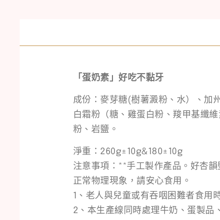
「蛋奶素」好吃不黏牙
成份：麥芽糖(樹薯澱粉、水）、加
白霜粉（糖、雞蛋白粉、羧甲基纖維
粉、岩鹽。
淨重：260g±10g&180±10g
注意事項：**手工製作產品。好杏
正常物理現象，請安心食用。
1、老人與兒童或有吞咽困難者食用
2、本生產線同時處理牛奶、蛋製品