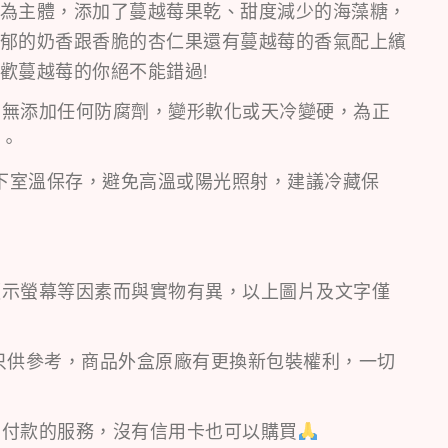
為主體，添加了蔓越莓果乾、甜度減少的海藻糖，
郁的奶香跟香脆的杏仁果還有蔓越莓的香氣配上繽
歡蔓越莓的你絕不能錯過!
，無添加任何防腐劑，變形軟化或天冷變硬，為正
。
以下室溫保存，避免高溫或陽光照射，建議冷藏保
顯示螢幕等因素而與實物有異，以上圖片及文字僅
只供參考，商品外盒原廠有更換新包裝權利，一切
到付款的服務，沒有信用卡也可以購買